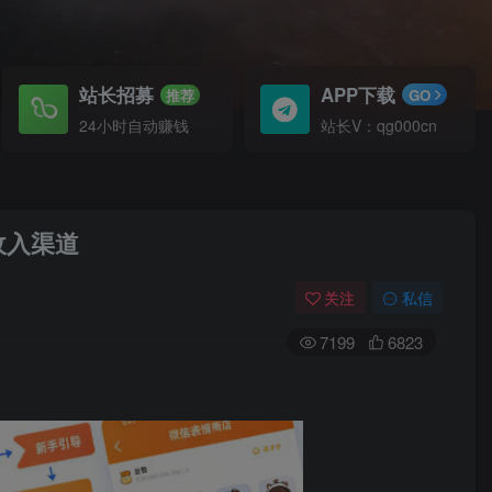
站长招募
APP下载
推荐
GO
24小时自动赚钱
站长V：qg000cn
收入渠道
关注
私信
7199
6823