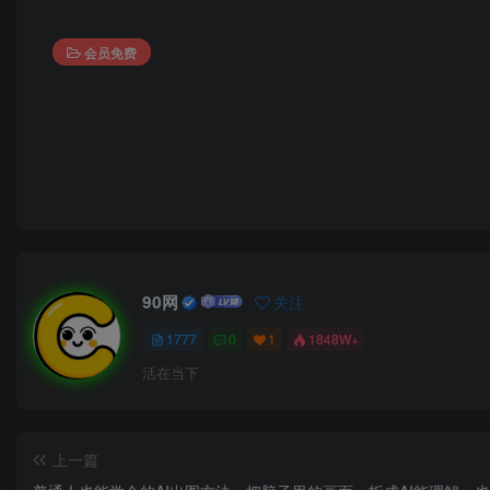
会员免费
90网
关注
1777
0
1
1848W+
活在当下
上一篇