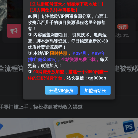
【先注册账号登录才能显示下载地址！】
【进入网盘先转存再提取】
90网 | 专注优质VIP网课资源分享，市面上
收费几百几千的项目资源课程这里全部都
会员交流
推广赚钱
群聊
分佣
有！
🔰 内容涵盖网赚项目、引流技术、电商运
研究探讨一手信息差
推广返佣高达50%
营、脚本源码等资源，每日稳定更新20-30
优质付费资源课程！
🔰 本站VIP
限时特惠，
￥29/月，￥99/年
(推广佣金50%)，
全站资源免费下载，
每天
更新，欢迎加入！
架全流程详解，新手零门槛上手，轻松搭建被动
🔰
90网赚开放加盟，搭建一个和90网赚一
样的知识付费平台，
站长微信：qg000cn
开通VIP会员
加盟当站长
新手零门槛上手，轻松搭建被动收入渠道