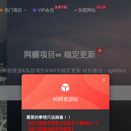
免费下载
日入2K
热门项目
VIP会员
加盟网站
网赚项目∞ 稳定更新
网创资源&实战项目&365天稳定更新 站长微信：qg000cn
90网资源站
项目
剪辑
抖音
引流
短视频
带货
重要的事情只说俩遍！！
【先注册账号登录才能显示下载地址！】
【进入网盘先转存再提取】