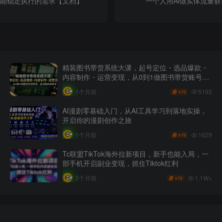
也能稳定执行的需求【文档】
一个人用Ai做实体流量
精装图书带货系统大课，起号定位・选品爆款・
内容制作・运营变现，从0到1做图书带货账号，
全流程实操教学
5192
1个月前
19
¥
AI漫剧零基础入门，从AI工具学习到落地实操，
开启你的漫剧创作之旅
1629
1个月前
19
¥
Tc联盟TikTok海外拉新项目，新手也能入局，一
部手机开启副业变现，抓住Tiktok红利
1.1W+
2个月前
19
¥