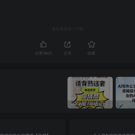
喜欢就支持一下吧
点赞
6823
分享
收藏
聊天救星！背熟这套高情商万能接话术