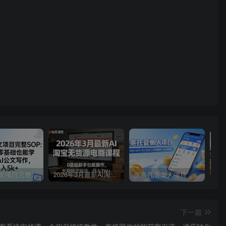
AI写作公文项目完整SOP，保姆级零基础也能学会的AI公文写作，月入5k+
2026年3月最新AI淘宝无货源电商课程，0基础新手也能操作，长期稳定玩法，月入1W+
头条托管懒人项目，每天仅需10分钟，月入2000+，纯无脑操作，手机就能操作【揭秘】
下一篇