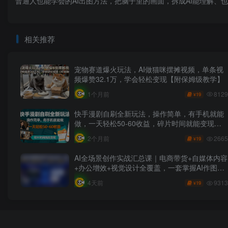
普通⼈也能学会的AI出图⽅法，把脑子里的画面，拆成AI能理解、
相关推荐
宠物赛道爆火玩法，AI做猫咪摆摊视频，单条视
频爆赞32.1万，学会轻松变现【附保姆级教学】
8129
1个月前
19
¥
快手漫剧自刷全新玩法，操作简单，有手机就能
做，一天轻松50-60收益，碎片时间就能变现
【揭秘】
2665
2个月前
19
¥
AI全场景创作实战汇总课｜电商带货+自媒体内容
+办公增效+视觉设计全覆盖，一套掌握AI作图、
做视频、做文档、数字人全套落地技能
9313
4天前
19
¥