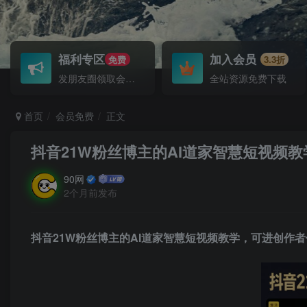
福利专区
加入会员
免费
3.3折
发朋友圈领取会员！
全站资源免费下载
首页
会员免费
正文
抖音21W粉丝博主的AI道家智慧短视频
90网
2个月前发布
抖音21W粉丝博主的AI道家智慧短视频教学，可进创作者