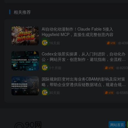
相关推荐
AI自动化动漫制作！Claude Fable 5接入
Higgsfield MCP，直接生成完整创意内容
439
16天前
19
¥
Codex全场景实操课，从入门到进阶，自动化办
公・网站开发・创意制作・避坑指南，全流程教
学
8203
1个月前
19
¥
国际规则巨变对出海业务CBAM的影响及应对策
略，帮助企业穿透供应链数据堵点，规避合规风
险
6565
30天前
19
¥
网站首页
-