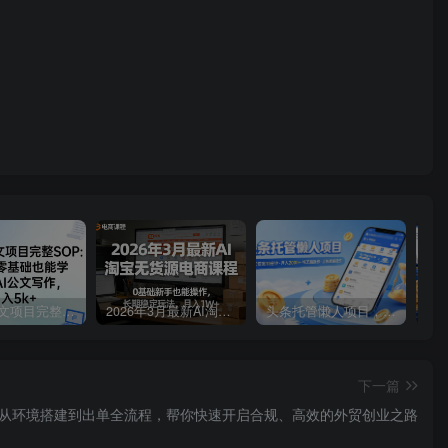
AI写作公文项目完整SOP，保姆级零基础也能学会的AI公文写作，月入5k+
2026年3月最新AI淘宝无货源电商课程，0基础新手也能操作，长期稳定玩法，月入1W+
头条托管懒人项目，每天仅需10分钟，月入2000+，纯无脑操作，手机就能操作【揭秘】
下一篇
从环境搭建到出单全流程，帮你快速开启合规、高效的外贸创业之路