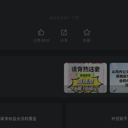
喜欢就支持一下吧
点赞
2818
分享
收藏
聊天救星！背熟这套高情商万能接话术
独家拿收益全流程覆盖
外贸新手