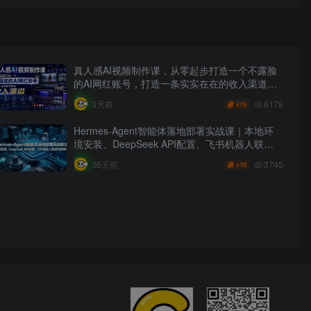
真人感AI视频制作课，从零起步打造一个不露脸
的AI网红账号，打造一条实实在在的收入渠道
【原创双语字幕】
6178
3天前
19
¥
Hermes-Agent智能体落地部署实战课｜本地环
境安装、DeepSeek API配置、飞书机器人联动
完整搭建教程
3745
36天前
19
¥