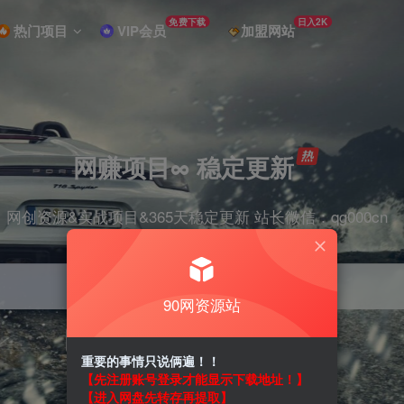
免费下载
日入2K
热门项目
VIP会员
加盟网站
网赚项目∞ 稳定更新
网创资源&实战项目&365天稳定更新 站长微信：qg000cn
90网资源站
项目
剪辑
抖音
引流
短视频
带货
重要的事情只说俩遍！！
【先注册账号登录才能显示下载地址！】
【进入网盘先转存再提取】