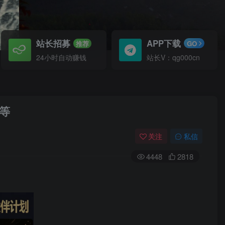
站长招募
APP下载
推荐
GO
24小时自动赚钱
站长V：qg000cn
等
关注
私信
4448
2818