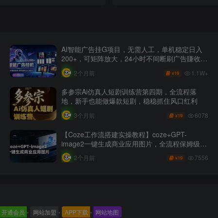
AI智能广告挂G项目，无需人工，单机稳定日入
200+，可矩阵放大，24小时不间断刷广告賺收益
【揭秘】
1.1W+
2个月前
19
¥
多参宗Ai仿真人短剧训练营第四期，全流程落
地，新手也能做爆款短剧，稳稳抓住风口红利
6078
3个月前
19
¥
【Coze工作流搭建实操教程】coze+GPT-
image2一键生成商业应用图片，全流程保姆级教
学
7556
2个月前
19
¥
开通会员
-
网站加盟
-
APP下载
-
网站地图