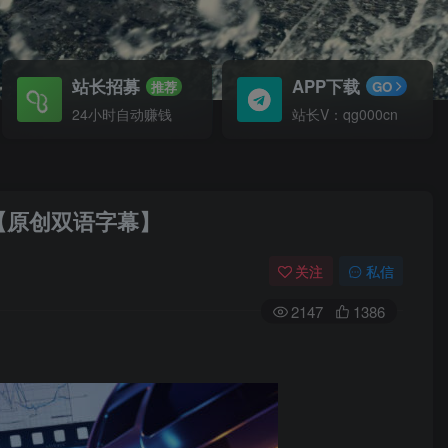
站长招募
APP下载
推荐
GO
24小时自动赚钱
站长V：qg000cn
【原创双语字幕】
关注
私信
2147
1386