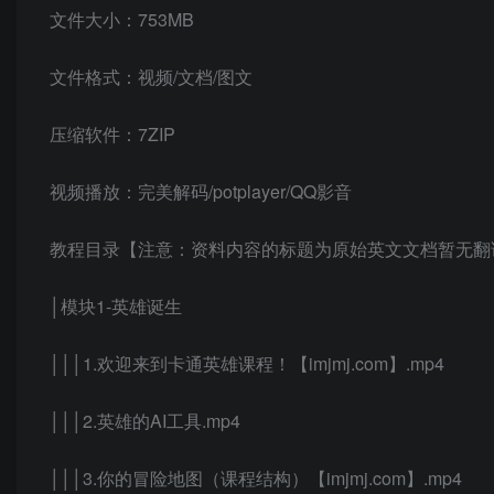
文件大小：753MB
文件格式：视频/文档/图文
压缩软件：7ZIP
视频播放：完美解码/potplayer/QQ影音
教程目录【注意：资料内容的标题为原始英文文档暂无翻
│模块1-英雄诞生
│││1.欢迎来到卡通英雄课程！【imjmj.com】.mp4
│││2.英雄的AI工具.mp4
│││3.你的冒险地图（课程结构）【imjmj.com】.mp4