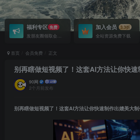
福利专区
加入会员
免费
3.3折
发朋友圈领取会员！
全站资源免费下载
首页
会员免费
正文
别再瞎做短视频了！这套AI方法让你快
90网
2个月前发布
别再瞎做短视频了！这套AI方法让你快速制作出媲美大