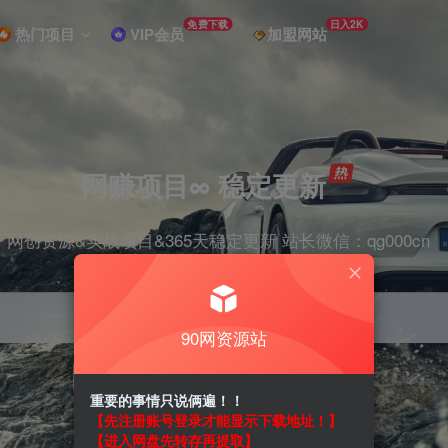
免费下载
日入2K
热门项目
VIP会员
加盟网站
网赚项目∞ 稳定更新
网创资源&实战项目&365天稳定更新 站长微信：qg000cn
90网资源站
项目
剪辑
抖音
引流
短视频
带货
重要的事情只说俩遍！！
【先注册账号登录才能显示下载地址！】
【进入网盘先转存再提取】