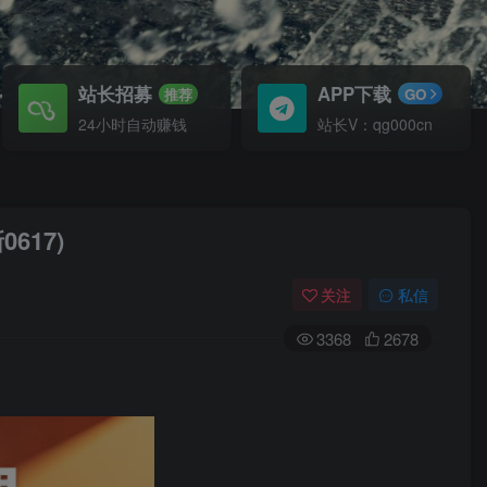
站长招募
APP下载
推荐
GO
24小时自动赚钱
站长V：qg000cn
617)
关注
私信
3368
2678