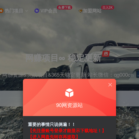
免费下载
日入2K
热门项目
VIP会员
加盟网站
网赚项目∞ 稳定更新
网创资源&实战项目&365天稳定更新 站长微信：qg000cn
90网资源站
项目
剪辑
抖音
引流
短视频
带货
重要的事情只说俩遍！！
【先注册账号登录才能显示下载地址！】
【进入网盘先转存再提取】