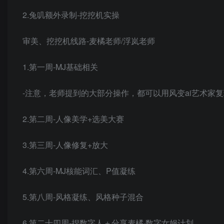
2.兔叽额外录制-挖挖机实操
审美、挖挖机线路-麦橘老师/浮岚老师
1.第一周-MJ基础相关
-注意，老师提到的大部分操作，都可以用风变ai艺术家
2.第二周-人像美学+选美大赛
3.第三周-人像修复+放大
4.第六周-MJ核能词汇、P值凝练
5.第八周-风格凝练、风格种子混合
6.第二十四周-捏数字人＋分享麦橘·数字女娲计划