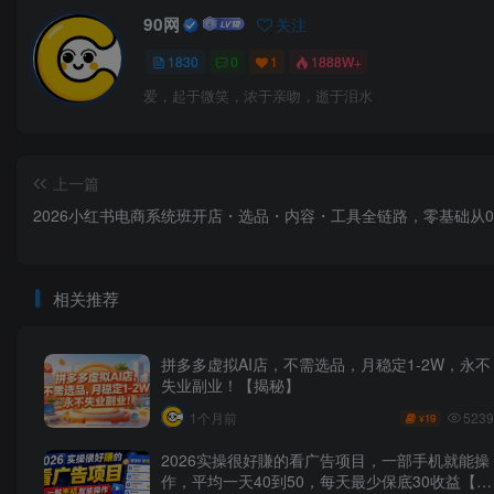
90网
关注
1830
0
1
1888W+
爱，起于微笑，浓于亲吻，逝于泪水
上一篇
2026小红书电商系统班开店・选品・内容・工具全链路，零基础从
相关推荐
拼多多虚拟AI店，不需选品，月稳定1-2W，永不
失业副业！【揭秘】
5239
1个月前
19
¥
2026实操很好賺的看广告项目，一部手机就能操
作，平均一天40到50，每天最少保底30收益【揭