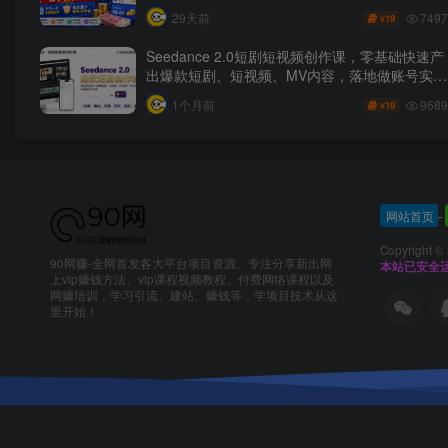
秘】
7497
29天前
19
¥
Seedance 2.0短剧短视频创作课，零基础快速产
出爆款短剧、短视频、MV内容，落地做账号实现
变现
9689
1个月前
19
¥
网站首页
-
Copyright ©
90网赚-全网首发各大平台项目资源、专注分享新出网
本站已安全运
上vip赚钱方法、vip课程视频教程、付费网络课程以及
网赚培训，学习引流、建站、赚钱等，学项目技术从这
里开始！