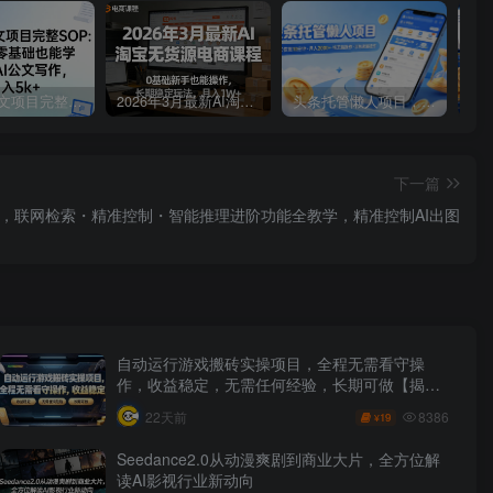
AI写作公文项目完整SOP，保姆级零基础也能学会的AI公文写作，月入5k+
2026年3月最新AI淘宝无货源电商课程，0基础新手也能操作，长期稳定玩法，月入1W+
头条托管懒人项目，每天仅需10分钟，月入2000+，纯无脑操作，手机就能操作【揭秘】
下一篇
te实战课，联网检索・精准控制・智能推理进阶功能全教学，精准控制AI出图
自动运行游戏搬砖实操项目，全程无需看守操
作，收益稳定，无需任何经验，长期可做【揭
秘】
8386
22天前
19
¥
Seedance2.0从动漫爽剧到商业大片，全方位解
读AI影视行业新动向