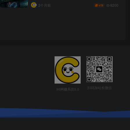
8200
2个月前
19
¥
扫码加站长微信
90网赚系统5.0