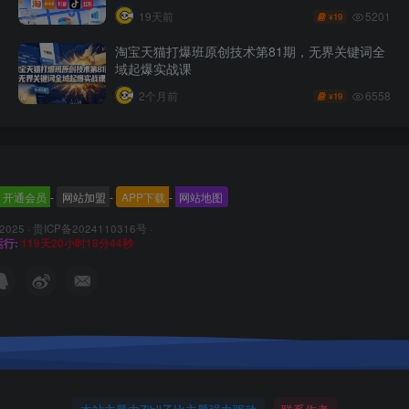
坑、提效率、稳盈利(更新07月19日)
5201
19天前
19
¥
淘宝天猫打爆班原创技术第81期，无界关键词全
域起爆实战课
6558
2个月前
19
¥
开通会员
-
网站加盟
-
APP下载
-
网站地图
 2025 ·
贵ICP备2024110316号
·
行:
119天20小时18分47秒