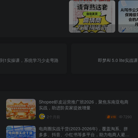
聊天救星！背熟这套高情商万能接话术
0到1实操课，系统学习少走弯路
即梦AI 5.0 li
Shopee虾皮运营推广班2026，聚焦东南亚电商
实战，助进阶卖家提效增量
7290
2个月前
19
¥
电商圈实战干货(2023-2026年)，覆盖淘系、拼
多多、抖音、小红书等多平台，助力电商人避开