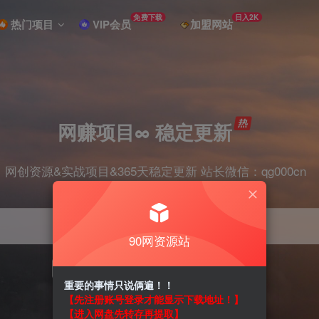
免费下载
日入2K
热门项目
VIP会员
加盟网站
网赚项目∞ 稳定更新
网创资源&实战项目&365天稳定更新 站长微信：qg000cn
90网资源站
项目
剪辑
抖音
引流
短视频
带货
重要的事情只说俩遍！！
【先注册账号登录才能显示下载地址！】
【进入网盘先转存再提取】