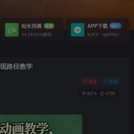
站长招募
APP下载
推荐
GO
24小时自动赚钱
站长V：qg000cn
变现路径教学
关注
私信
8374
4790