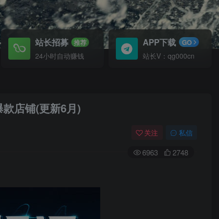
站长招募
APP下载
推荐
GO
24小时自动赚钱
站长V：qg000cn
店铺(更新6月)
关注
私信
6963
2748