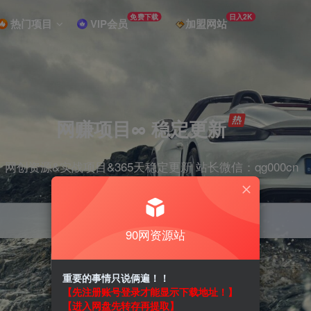
免费下载
日入2K
热门项目
VIP会员
加盟网站
网赚项目∞ 稳定更新
网创资源&实战项目&365天稳定更新 站长微信：qg000cn
90网资源站
项目
剪辑
抖音
引流
短视频
带货
重要的事情只说俩遍！！
【先注册账号登录才能显示下载地址！】
【进入网盘先转存再提取】