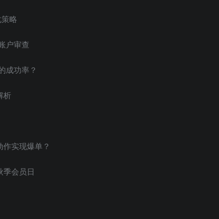
化策略
过账户审查
核的成功率？
解析
哪些动作实现爆单？
刺秋季会员日