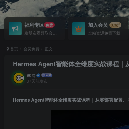
福利专区
加入会员
免费
3.3折
发朋友圈领取会员！
全站资源免费下载
首页
会员免费
正文
Hermes Agent智能体全维度实战课
90网
37天前发布
Hermes Agent智能体
全维度实战课程｜从零部署配置、多