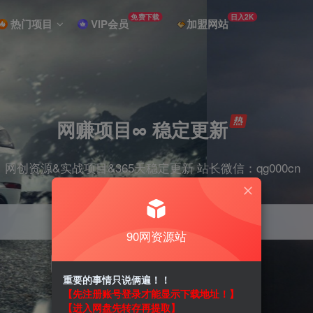
免费下载
日入2K
热门项目
VIP会员
加盟网站
网赚项目∞ 稳定更新
网创资源&实战项目&365天稳定更新 站长微信：qg000cn
90网资源站
项目
剪辑
抖音
引流
短视频
带货
重要的事情只说俩遍！！
【先注册账号登录才能显示下载地址！】
【进入网盘先转存再提取】