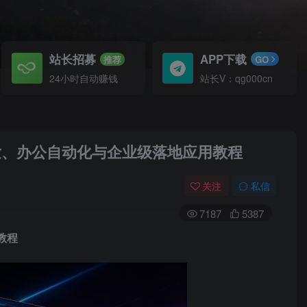
站长招募
APP下载
推荐
GO
24小时自动赚钱
站长V：qg000cn
程开发、办公自动化与企业级落地应用教程
关注
私信
7187
5387
教程